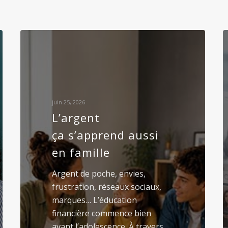
juin 25, 2026
L’argent
ça s’apprend aussi
en famille
Argent de poche, envies,
frustration, réseaux sociaux,
marques… L’éducation
financière commence bien
avant l’adolescence. À travers