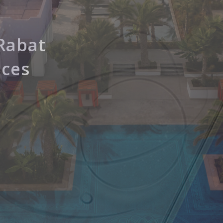
Reno16,
rsité
Rabat
ateurs
de
nces
et
ouvre
e