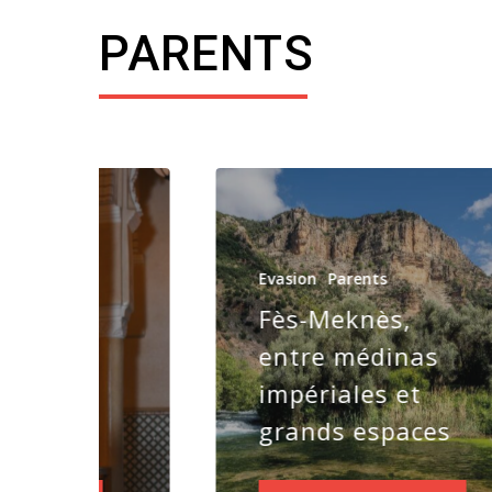
PARENTS
s
Evasion
Parents
onseils
Fès-Meknès,
entre médinas
is à une
impériales et
mariée
grands espaces