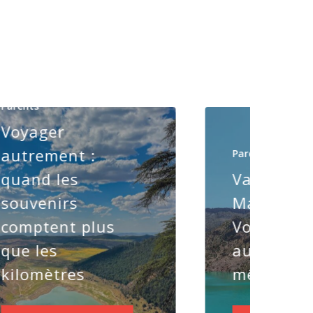
Parents
Voyager
autrement :
Parents
quand les
Vacances 
souvenirs
Maroc
comptent plus
Voyager
que les
autrement
kilomètres
même tou