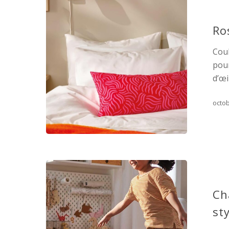
Ro
Coul
pour
d’œi
octob
Ch
st