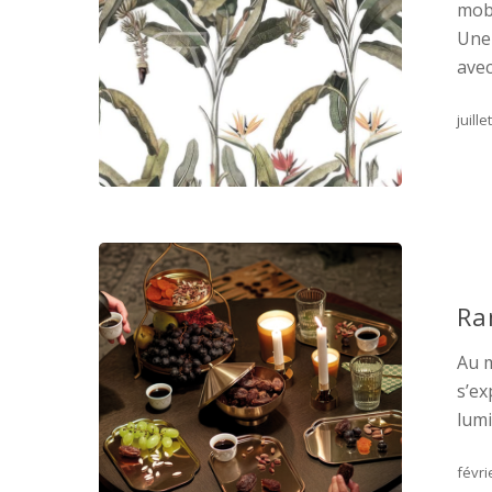
mob
Une 
avec
juille
Ra
Au m
s’ex
lumi
févri