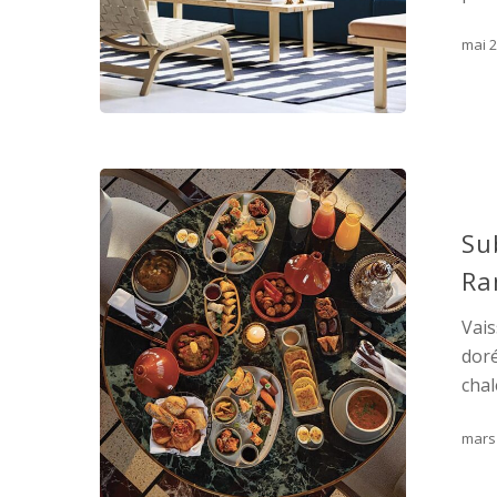
mai 2
Su
Ra
Vais
doré
chal
mars