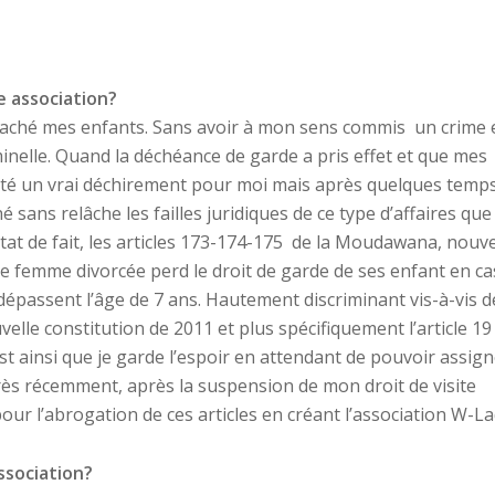
e association?
rraché mes enfants. Sans avoir à mon sens commis un crime 
minelle. Quand la déchéance de garde a pris effet et que mes
 été un vrai déchirement pour moi mais après quelques temps,
 sans relâche les failles juridiques de ce type d’affaires que j
 état de fait, les articles 173-174-175 de la Moudawana, nouv
une femme divorcée perd le droit de garde de ses enfant en ca
dépassent l’âge de 7 ans. Hautement discriminant vis-à-vis d
uvelle constitution de 2011 et plus spécifiquement l’article 19
est ainsi que je garde l’espoir en attendant de pouvoir assig
 très récemment, après la suspension de mon droit de visite
pour l’abrogation de ces articles en créant l’association W-La
ssociation?