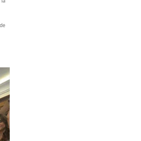
 la
 de