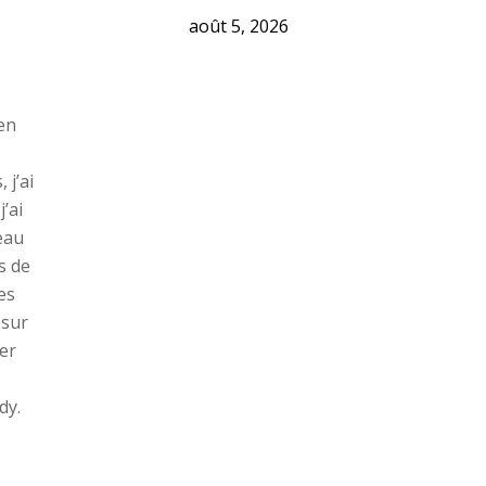
août 5, 2026
en
 j’ai
’ai
eau
s de
es
 sur
ner
dy.