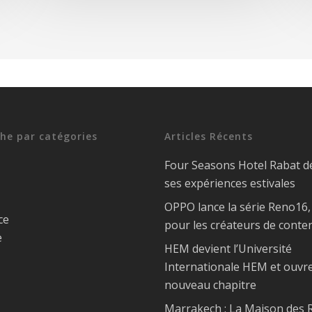
he par catégories
Articles Récents
Four Seasons Hotel Rabat d
ses expériences estivales
OPPO lance la série Reno16
ce
pour les créateurs de conte
e
HEM devient l’Université
Internationale HEM et ouvr
nouveau chapitre
Marrakech : La Maison des R