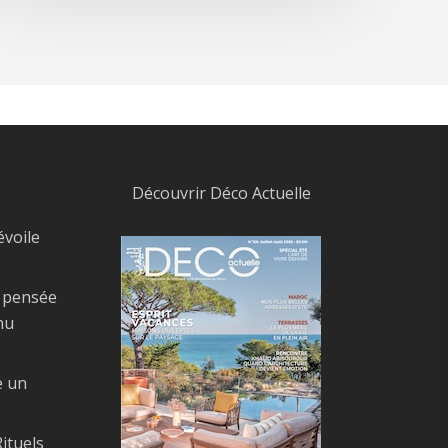
Découvrir Déco Actuelle
évoile
, pensée
nu
e un
ituels