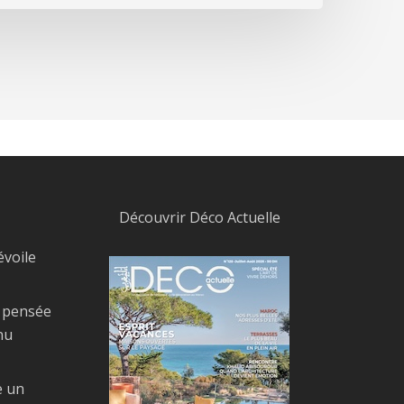
Découvrir Déco Actuelle
évoile
, pensée
nu
e un