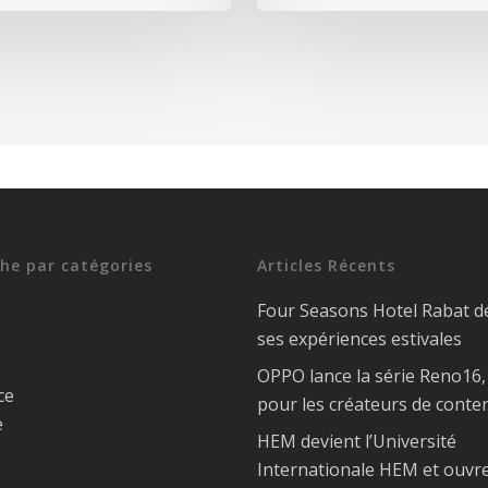
he par catégories
Articles Récents
Four Seasons Hotel Rabat d
ses expériences estivales
OPPO lance la série Reno16
ce
pour les créateurs de conte
e
HEM devient l’Université
Internationale HEM et ouvr