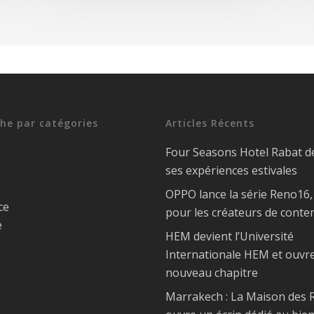
he par catégories
Articles Récents
Four Seasons Hotel Rabat d
ses expériences estivales
OPPO lance la série Reno16
ce
pour les créateurs de conte
e
HEM devient l’Université
Internationale HEM et ouvr
nouveau chapitre
Marrakech : La Maison des R