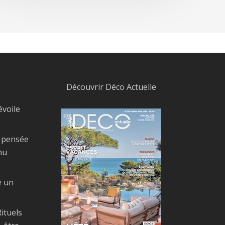
Découvrir Déco Actuelle
évoile
, pensée
nu
e un
ituels