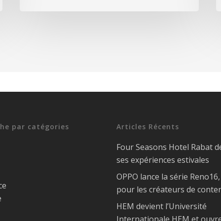
he par catégories
Articles Récents
Four Seasons Hotel Rabat d
ses expériences estivales
OPPO lance la série Reno16
ce
pour les créateurs de conte
e
HEM devient l’Université
Internationale HEM et ouvr