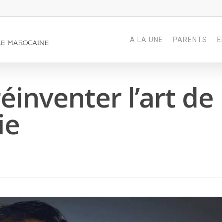
A LA UNE
PARENTS
E
éinventer l’art de
ie