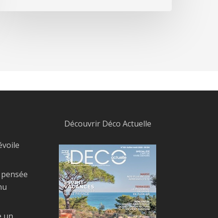
Découvrir Déco Actuelle
évoile
, pensée
nu
e un