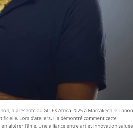
anon, a présenté au GITEX Africa 2025 à Marrakech le Canon
ificielle. Lors d’ateliers, il a démontré comment cette
 en altérer l’âme. Une alliance entre art et innovation salué