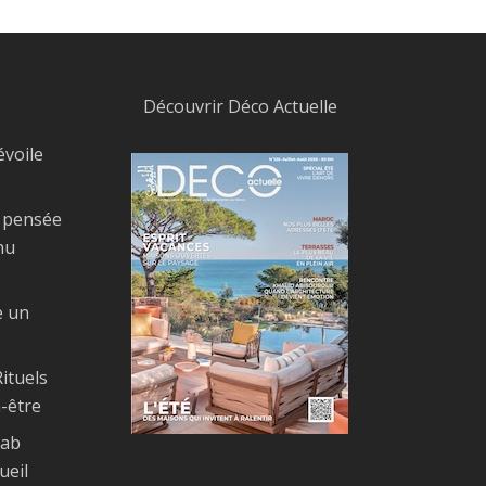
Découvrir Déco Actuelle
évoile
, pensée
nu
e un
ituels
-être
Bab
ueil