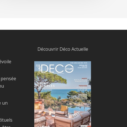
Découvrir Déco Actuelle
évoile
, pensée
nu
e un
ituels