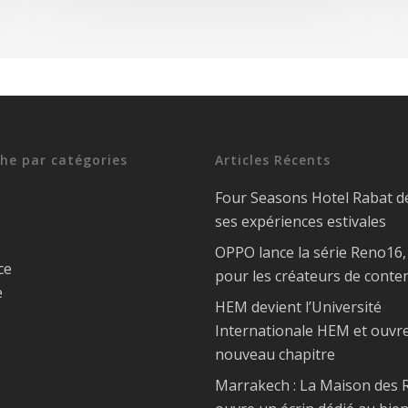
he par catégories
Articles Récents
Four Seasons Hotel Rabat d
ses expériences estivales
OPPO lance la série Reno16
ce
pour les créateurs de conte
e
HEM devient l’Université
Internationale HEM et ouvr
nouveau chapitre
Marrakech : La Maison des R