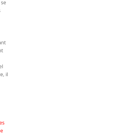
 se
s
ant
nt
el
, il
es
ue