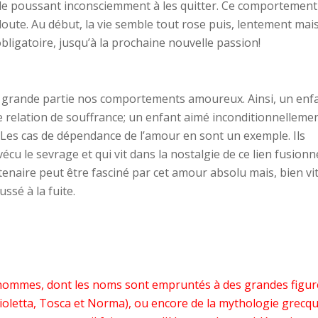
 le poussant inconsciemment à les quitter. Ce comportement
doute. Au début, la vie semble tout rose puis, lentement mai
obligatoire, jusqu’à la prochaine nouvelle passion!
n grande partie nos comportements amoureux. Ainsi, un enf
e relation de souffrance; un enfant aimé inconditionnelleme
Les cas de dépendance de l’amour en sont un exemple. Ils
cu le sevrage et qui vit dans la nostalgie de ce lien fusionn
enaire peut être fasciné par cet amour absolu mais, bien vite
ssé à la fuite.
d’hommes, dont les noms sont empruntés à des grandes figur
 (Violetta, Tosca et Norma), ou encore de la mythologie grecq