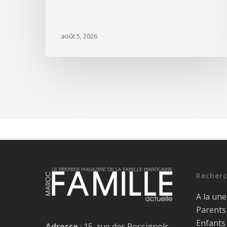
août 5, 2026
Recherc
A la une
Parents
Enfants
Adresse
: 15, rue des Rossignols -