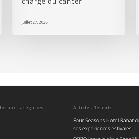
charge du cancer
juillet 27, 2026
he par catégories
Articles Récents
Four Seasons Hotel Rabat d
ses expériences estivales