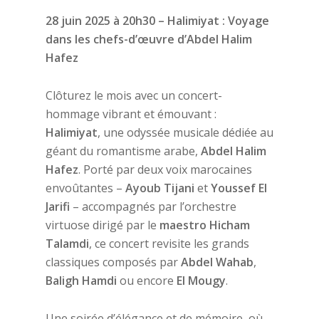
28 juin 2025 à 20h30 – Halimiyat : Voyage
dans les chefs-d’œuvre d’Abdel Halim
Hafez
Clôturez le mois avec un concert-
hommage vibrant et émouvant :
Halimiyat
, une odyssée musicale dédiée au
géant du romantisme arabe,
Abdel Halim
Hafez
. Porté par deux voix marocaines
envoûtantes –
Ayoub Tijani
et
Youssef El
Jarifi
– accompagnés par l’orchestre
virtuose dirigé par le
maestro Hicham
Talamdi
, ce concert revisite les grands
classiques composés par
Abdel Wahab
,
Baligh Hamdi
ou encore
El Mougy
.
Une soirée d’élégance et de mémoire, où