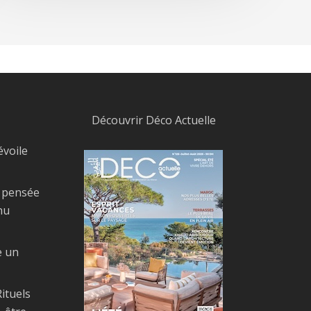
Découvrir Déco Actuelle
évoile
, pensée
nu
e un
ituels