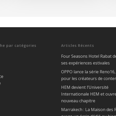
he par catégories
Articles Récents
Four Seasons Hotel Rabat d
ses expériences estivales
OPPO lance la série Reno16
ce
pour les créateurs de conte
e
HEM devient l’Université
Internationale HEM et ouvr
nouveau chapitre
Marrakech : La Maison des R