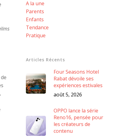
A la une
e
Parents
Enfants
Tendance
wilms
Pratique
Articles Récents
Four Seasons Hotel
 de
Rabat dévoile ses
es
expériences estivales
,
août 5, 2026
e
OPPO lance la série
Reno16, pensée pour
les créateurs de
contenu