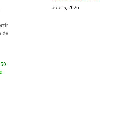
août 5, 2026
u
rtir
s de
150
e