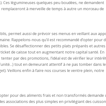
sés). Ces légumineuses quelques peu boudées, ne demandent
es remplaceront à merveille de temps à autre un morceau de
oublis, permet aussi de prévoir ses menus en veillant aux app
semaine. Rappelons-nous qu’il est recommandé d’opter pour 
bles. Se désaffectionner des petits plats préparés et autres
 ticket de caisse tout en augmentant notre capital santé. En
tenter par des promotions, l’idéal est de vérifier leur intérê
à l’unité…) tout en demeurant attentif à ne pas tomber dans le
t). Veillons enfin à faire nos courses le ventre plein, notre
, opter pour des aliments frais et non transformés demande 
des associations des plus simples en privilégiant des cuisso