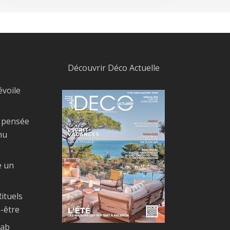
Découvrir Déco Actuelle
évoile
, pensée
nu
e un
ituels
-être
Bab