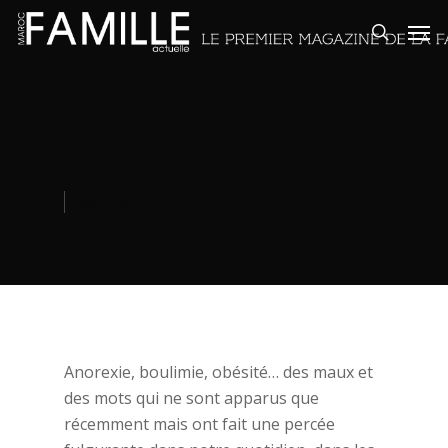
Les troubles alimentaires, le
mal du 21ème siècle
décembre 5, 2019
Anorexie, boulimie, obésité… des maux et
des mots qui ne sont apparus que
récemment mais ont fait une percée