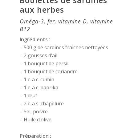
Boulettes de sardines
aux herbes
Oméga-3, fer, vitamine D, vitamine
B12
Ingrédients :
– 500 g de sardines fraîches nettoyées
– 2 gousses d’ail
– 1 bouquet de persil
– 1 bouquet de coriandre
– 1 c. à c. cumin
– 1 c. à c. paprika
– 1 œuf
– 2 c. à s. chapelure
– Sel, poivre
– Huile d’olive
Préparation :