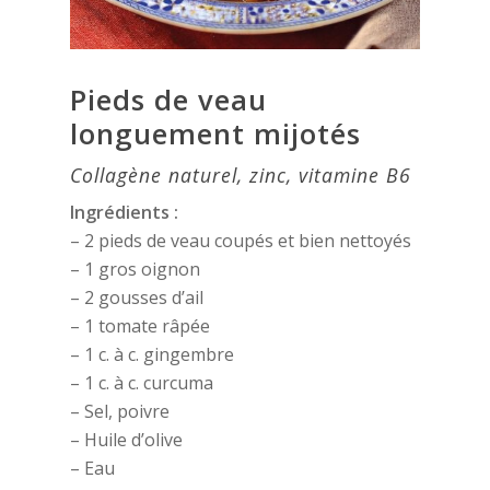
Pieds de veau
longuement mijotés
Collagène naturel, zinc, vitamine B6
Ingrédients :
– 2 pieds de veau coupés et bien nettoyés
– 1 gros oignon
– 2 gousses d’ail
– 1 tomate râpée
– 1 c. à c. gingembre
– 1 c. à c. curcuma
– Sel, poivre
– Huile d’olive
– Eau