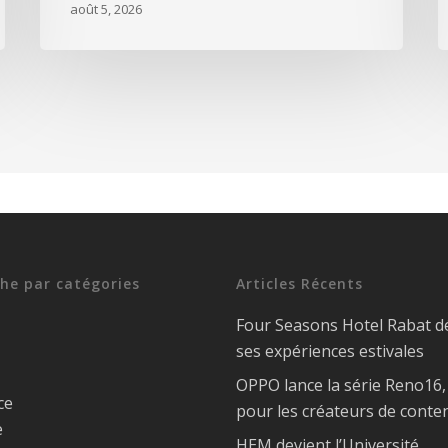
août 5, 2026
he par catégories
Articles Récents
Four Seasons Hotel Rabat d
ses expériences estivales
OPPO lance la série Reno16
ce
pour les créateurs de conte
e
HEM devient l’Université