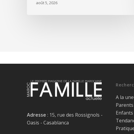
août 5, 2026
Recherc
A la une
Parents
Enfants
Adresse
: 15, rue des Rossignols -
Tendan
Oasis - Casablanca
Pratiqu