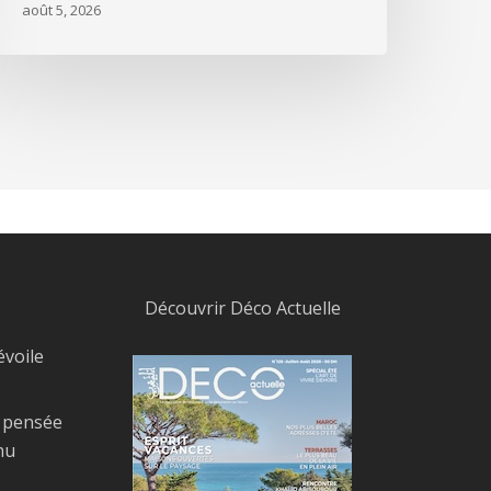
août 5, 2026
Découvrir Déco Actuelle
évoile
, pensée
nu