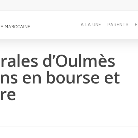
A LA UNE
PARENTS
E
rales d’Oulmès
ans en bourse et
ire