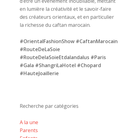
d’être un événement inoubliable, mettant
en lumière la créativité et le savoir-faire
des créateurs orientaux, et en particulier
la richesse du caftan marocain.
#OrientalFashionShow #CaftanMarocain
#RouteDeLaSoie
#RouteDelaSoieEtdalandalus #Paris
#Gala #ShangriLaHotel #Chopard
#HauteJoaillerie
Recherche par catégories
A la une
Parents