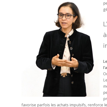
pe
gé
L
à
i
Le
l’
Ou
Le
mo
pe
pr
favorise parfois les achats impulsifs, renforce 