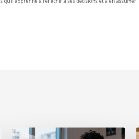
is qu’il apprenne à réfléchir à ses décisions et à en assumer