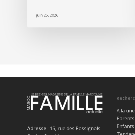
juin 25, 2026
Recherc
A la une
Parents
Enfants
Adresse
: 15, rue des Rossignols -
Tendan