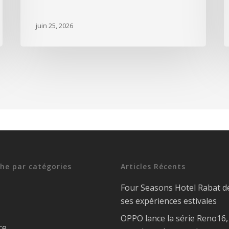
juin 25, 2026
he par catégories
Articles Récents
Four Seasons Hotel Rabat d
ses expériences estivales
OPPO lance la série Reno16
ce