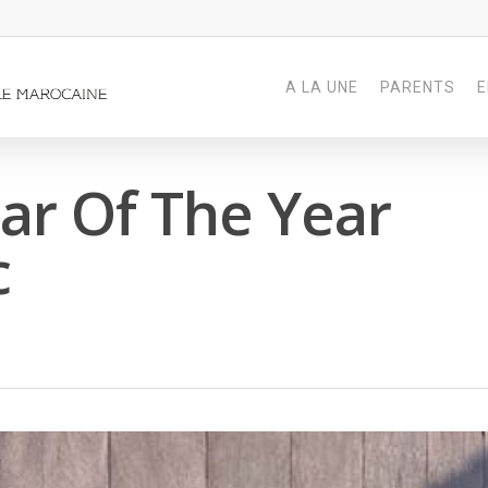
A LA UNE
PARENTS
E
Car Of The Year
c