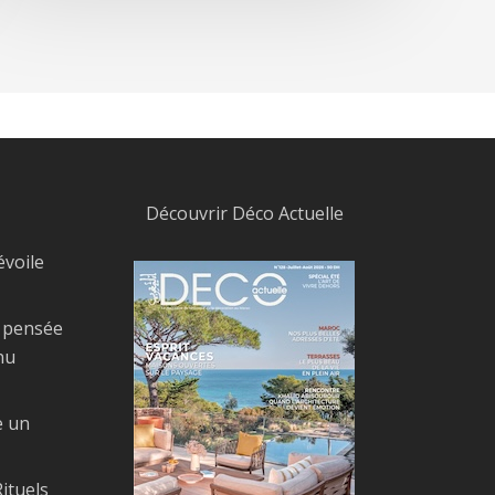
Découvrir Déco Actuelle
évoile
, pensée
nu
e un
ituels