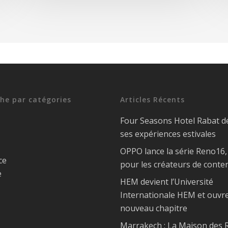
he par catégories
Articles Récents
Four Seasons Hotel Rabat d
ses expériences estivales
OPPO lance la série Reno16
ce
pour les créateurs de conte
e
HEM devient l’Université
Internationale HEM et ouvr
nouveau chapitre
Marrakech : La Maison des R