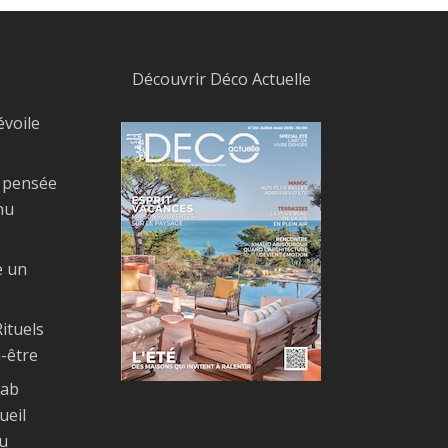
Découvrir Déco Actuelle
évoile
, pensée
nu
e un
ituels
-être
Bab
ueil
u