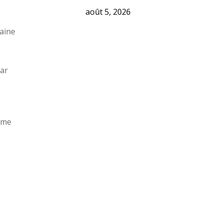
août 5, 2026
s
raine
par
omme