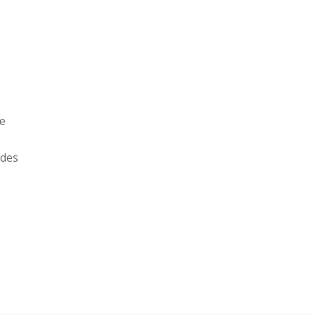
re
 des