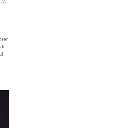
u’à
:
pter
 de
ui