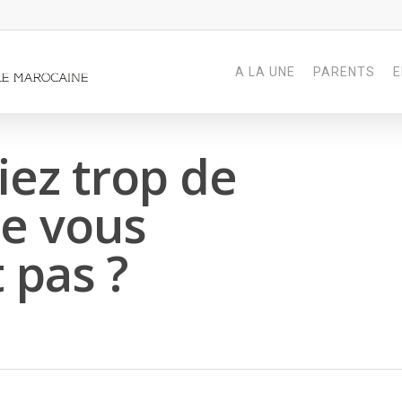
A LA UNE
PARENTS
E
tiez trop de
e vous
 pas ?