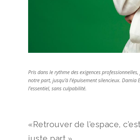
Pris dans le rythme des exigences professionnelles, 
notre part, jusqu’à l’épuisement silencieux. Damia E
l’essentiel, sans culpabilité.
«Retrouver de l’espace, c’es
juste part.»