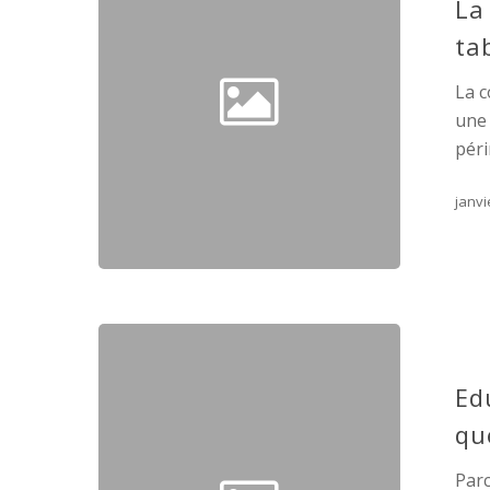
La
ta
La 
une 
péri
janvi
Ed
qu
Parc