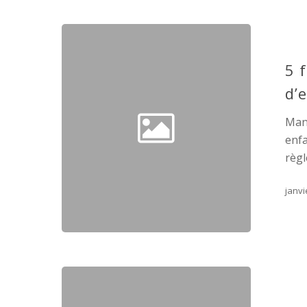
5 
d’
Mang
enfa
règl
janvi