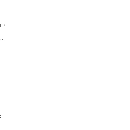
 par
le…
e