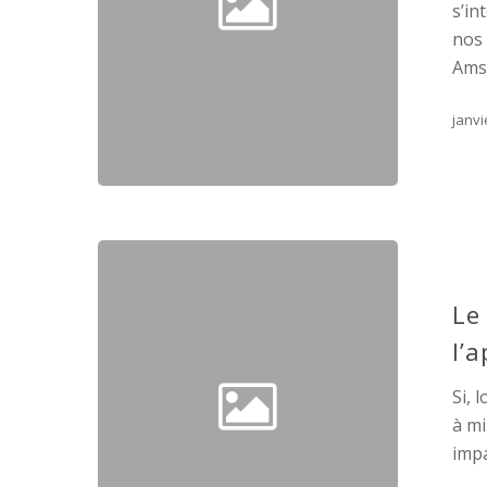
s’in
nos 
Amsa
janvi
Le
l’
Si, 
à mi
impa