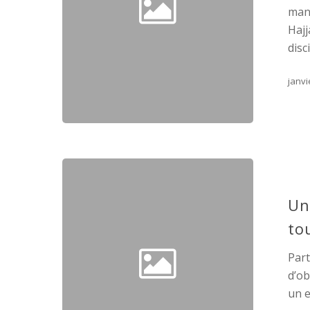
mani
Hajj
disc
janvi
Un
to
Part
d’ob
un e