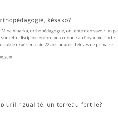
orthopédagogie, késako?
c Mina Albarka, orthopédagogue, on tente d’en savoir un p
 sur cette discipline encore peu connue au Royaume. Forte
e solide expérience de 22 ans auprès d’élèves de primaire…
 30, 2019
 plurilingualité, un terreau fertile?
 nous, l’enfant est souvent mis en contact, depuis son plus