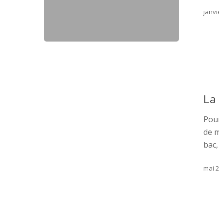
janvi
La
Pour
de m
bac,
mai 2