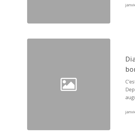
janvi
Di
bo
C’es
Depu
augm
janvi