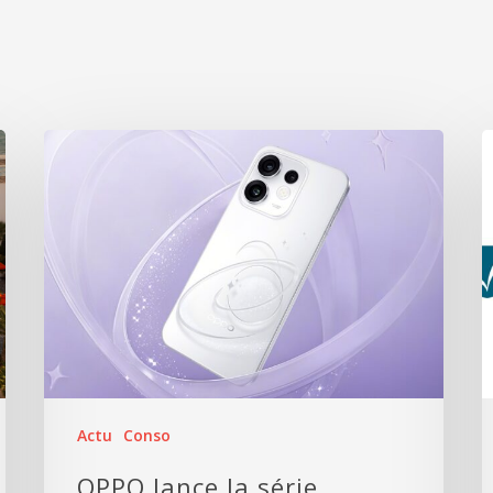
Actu
Conso
OPPO lance la série