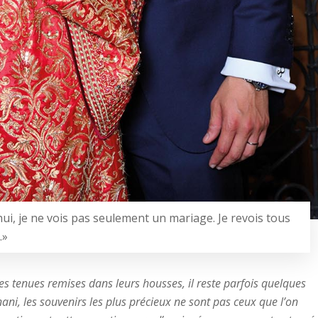
i, je ne vois pas seulement un mariage. Je revois tous
.»
 les tenues remises dans leurs housses, il reste parfois quelques
ni, les souvenirs les plus précieux ne sont pas ceux que l’on