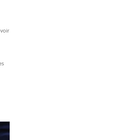
 voir
es