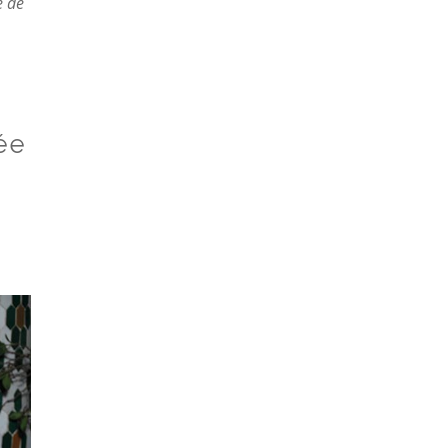
e de
ée