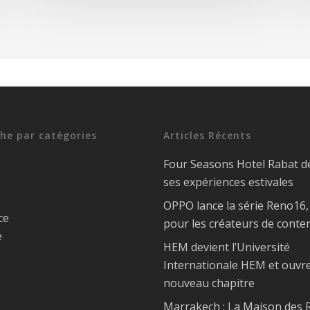
he par catégories
Articles Récents
Four Seasons Hotel Rabat d
ses expériences estivales
OPPO lance la série Reno16
ce
pour les créateurs de conte
e
HEM devient l’Université
Internationale HEM et ouvr
nouveau chapitre
Marrakech : La Maison des R