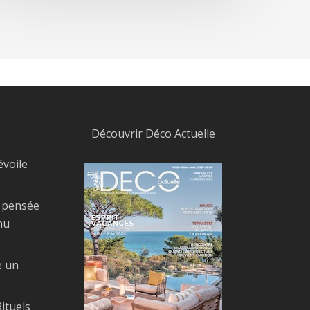
Découvrir Déco Actuelle
évoile
, pensée
nu
e un
ituels